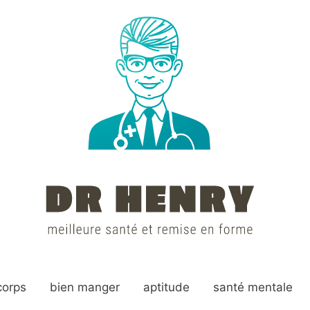
corps
bien manger
aptitude
santé mentale