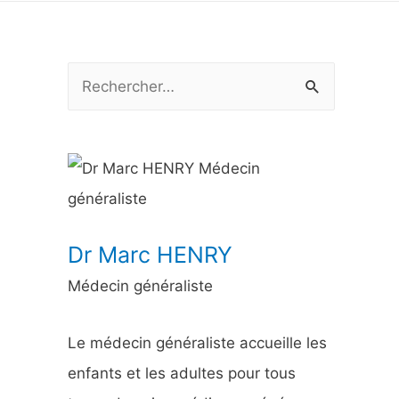
R
e
c
h
e
r
Dr Marc HENRY
c
Médecin généraliste
h
e
Le médecin généraliste accueille les
r
enfants et les adultes pour tous