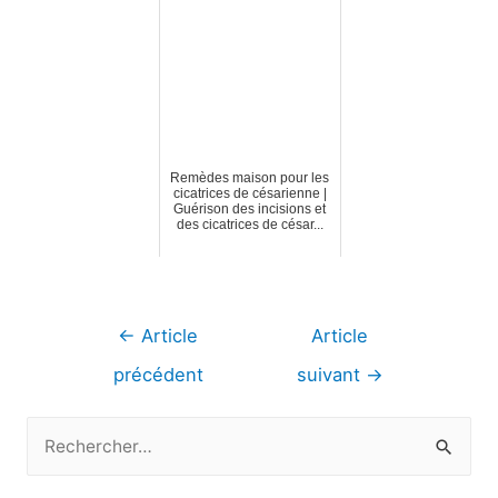
Remèdes maison pour les
cicatrices de césarienne |
Guérison des incisions et
des cicatrices de césar...
Navigation
←
Article
Article
de
précédent
suivant
→
l’article
R
e