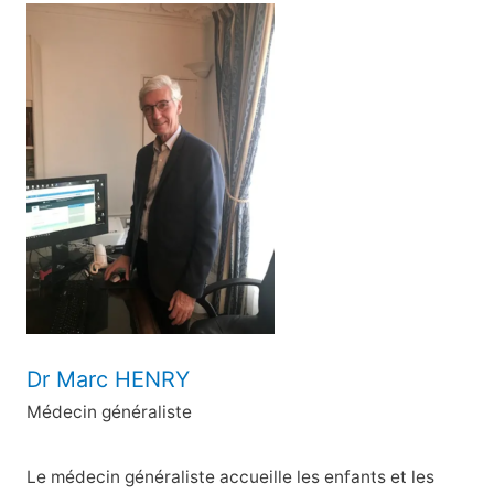
c
h
e
r
c
h
e
r
:
Dr Marc HENRY
Médecin généraliste
Le médecin généraliste accueille les enfants et les