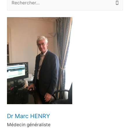
e
c
h
e
r
c
h
e
r
:
Dr Marc HENRY
Médecin généraliste