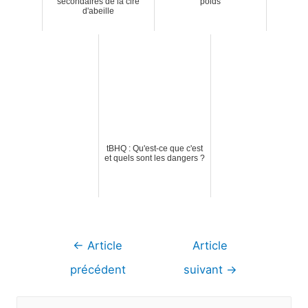
secondaires de la cire
poids
d'abeille
tBHQ : Qu'est-ce que c'est
et quels sont les dangers ?
Navigation
←
Article
Article
de
précédent
suivant
→
l’article
R