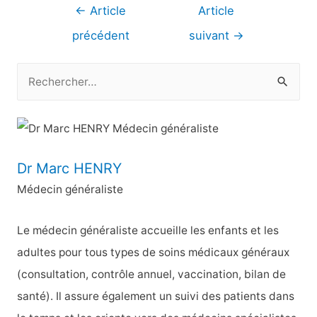
Navigation
←
Article
Article
de
précédent
suivant
→
l’article
R
e
c
h
e
Dr Marc HENRY
r
Médecin généraliste
c
h
Le médecin généraliste accueille les enfants et les
e
adultes pour tous types de soins médicaux généraux
r
(consultation, contrôle annuel, vaccination, bilan de
santé). Il assure également un suivi des patients dans
: