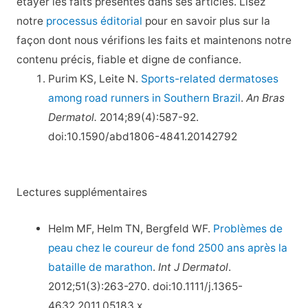
étayer les faits présentés dans ses articles. Lisez
notre
processus éditorial
pour en savoir plus sur la
façon dont nous vérifions les faits et maintenons notre
contenu précis, fiable et digne de confiance.
Purim KS, Leite N.
Sports-related dermatoses
among road runners in Southern Brazil
.
An Bras
Dermatol.
2014;89(4):587-92.
doi:10.1590/abd1806-4841.20142792
Lectures supplémentaires
Helm MF, Helm TN, Bergfeld WF.
Problèmes de
peau chez le coureur de fond 2500 ans après la
bataille de marathon
.
Int J Dermatol
.
2012;51(3):263-270. doi:10.1111/j.1365-
4632.2011.05183.x