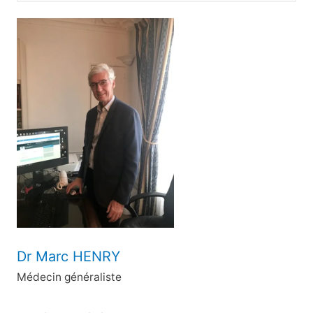
c
h
e
r
c
h
e
r
:
Dr Marc HENRY
Médecin généraliste