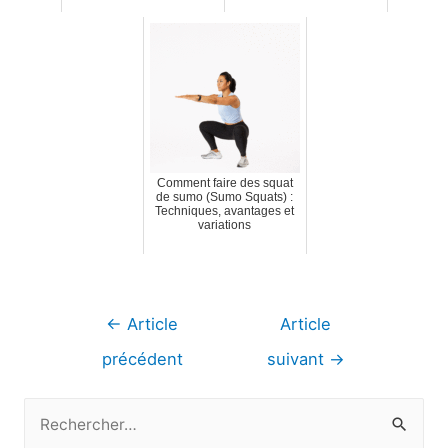
Comment faire des squat
de sumo (Sumo Squats) :
Techniques, avantages et
variations
Navigation
←
Article
Article
de
précédent
suivant
→
l’article
R
e