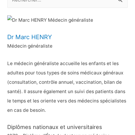
e
c
h
e
Dr Marc HENRY
r
Médecin généraliste
c
h
Le médecin généraliste accueille les enfants et les
e
adultes pour tous types de soins médicaux généraux
r
(consultation, contrôle annuel, vaccination, bilan de
santé). Il assure également un suivi des patients dans
:
le temps et les oriente vers des médecins spécialistes
en cas de besoin.
Diplômes nationaux et universitaires