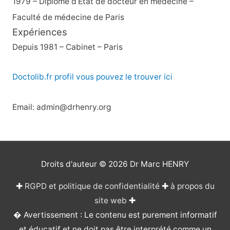
1979 – Diplôme d’État de docteur en médecine –
Faculté de médecine de Paris
Expériences
Depuis 1981 – Cabinet – Paris
Doctolib.fr profil vous pouvez le trouver ici
Email: admin@drhenry.org
Droits d'auteur © 2026
Dr Marc HENRY
✚
RGPD et politique de confidentialité
✚
à propos du
site web
✚
� Avertissement : Le contenu est purement informatif
et éducatif et ne doit pas être interprété comme un