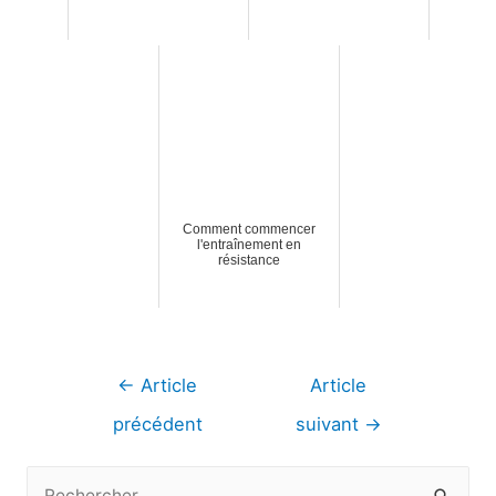
Comment commencer
l'entraînement en
résistance
Navigation
←
Article
Article
de
précédent
suivant
→
l’article
R