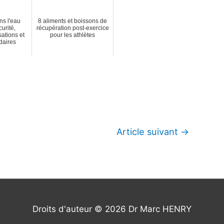
ns l'eau
8 aliments et boissons de
curité,
récupération post-exercice
sations et
pour les athlètes
daires
Article suivant
→
Droits d'auteur © 2026
Dr Marc HENRY