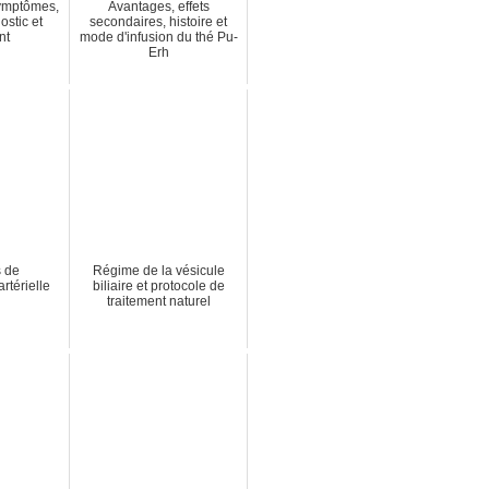
Symptômes,
Avantages, effets
ostic et
secondaires, histoire et
nt
mode d'infusion du thé Pu-
Erh
s de
Régime de la vésicule
artérielle
biliaire et protocole de
traitement naturel