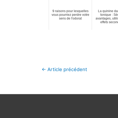
9 raisons pour lesquelles
La quinine da
vous pourriez perdre votre
tonique : Sé
sens de l'odorat
avantages, utili
effets secon
Navigation
←
Article précédent
de
l’article