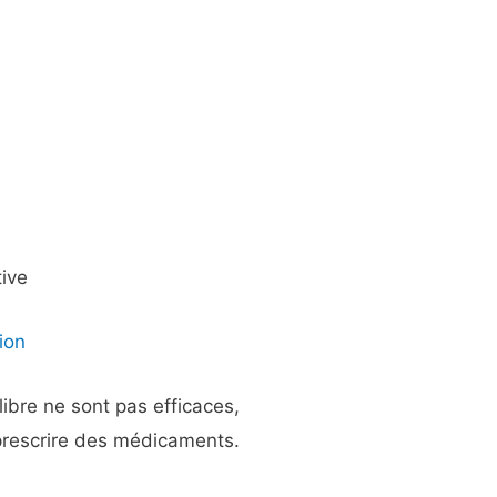
m
tive
ion
libre ne sont pas efficaces,
prescrire des médicaments.