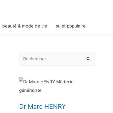
beauté & mode de vie
sujet populaire
R
e
c
h
e
r
Dr Marc HENRY
c