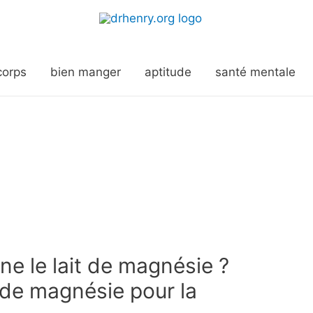
corps
bien manger
aptitude
santé mentale
e le lait de magnésie ?
t de magnésie pour la