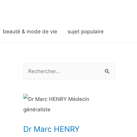
beauté & mode de vie
sujet populaire
R
e
c
h
e
r
Dr Marc HENRY
c