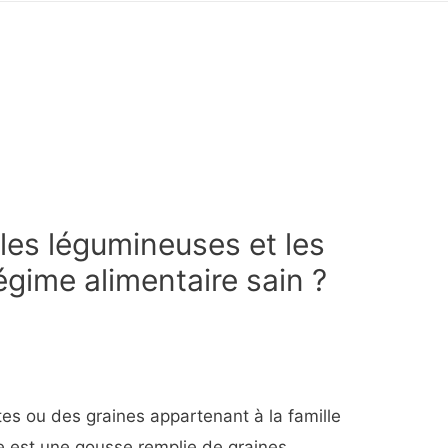
les légumineuses et les
égime alimentaire sain ?
es ou des graines appartenant à la famille
e est une gousse remplie de graines