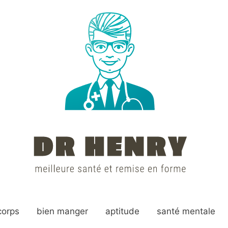
corps
bien manger
aptitude
santé mentale