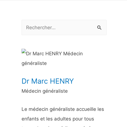
R
e
c
h
e
r
Dr Marc HENRY
c
Médecin généraliste
h
e
Le médecin généraliste accueille les
r
enfants et les adultes pour tous