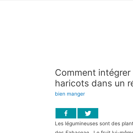
Comment intégrer 
haricots dans un r
bien manger
Les légumineuses sont des plant
des
Fabaceae
.
Le fruit lui-mêm