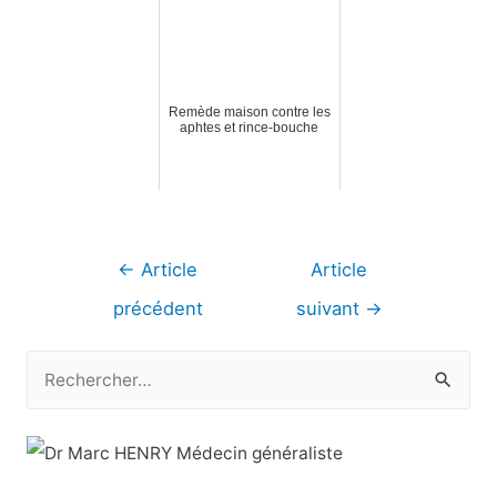
Remède maison contre les
aphtes et rince-bouche
Navigation
←
Article
Article
de
précédent
suivant
→
l’article
R
e
c
h