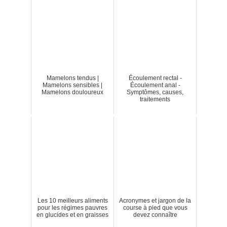
Mamelons tendus |
Écoulement rectal -
Mamelons sensibles |
Écoulement anal -
Mamelons douloureux
Symptômes, causes,
traitements
Les 10 meilleurs aliments
Acronymes et jargon de la
pour les régimes pauvres
course à pied que vous
en glucides et en graisses
devez connaître