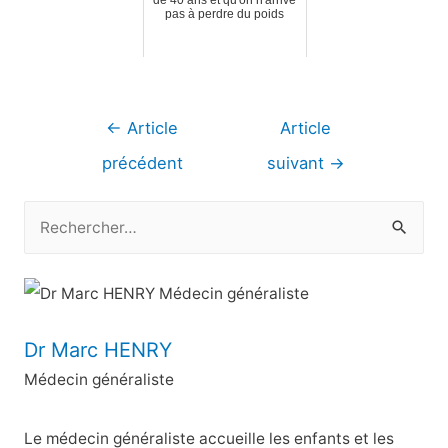
de 40 ans et qu'on n'arrive
pas à perdre du poids
Navigation
←
Article
Article
de
précédent
suivant
→
l’article
R
e
c
h
e
Dr Marc HENRY
r
Médecin généraliste
c
h
Le médecin généraliste accueille les enfants et les