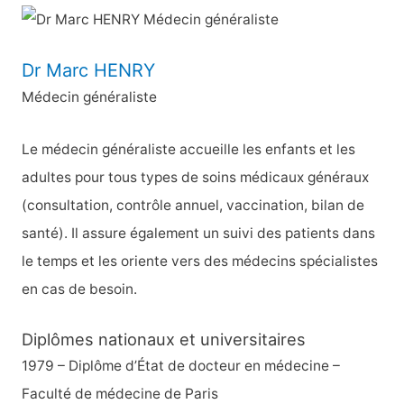
c
h
e
Dr Marc HENRY
r
Médecin généraliste
c
h
Le médecin généraliste accueille les enfants et les
e
adultes pour tous types de soins médicaux généraux
r
(consultation, contrôle annuel, vaccination, bilan de
santé). Il assure également un suivi des patients dans
:
le temps et les oriente vers des médecins spécialistes
en cas de besoin.
Diplômes nationaux et universitaires
1979 – Diplôme d’État de docteur en médecine –
Faculté de médecine de Paris