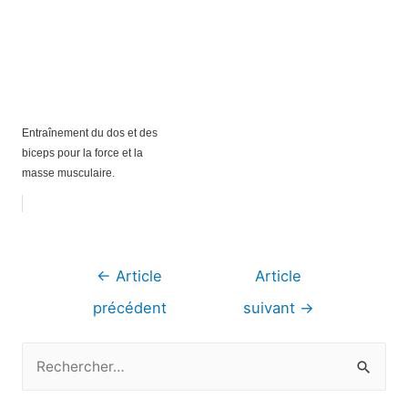
Entraînement du dos et des
biceps pour la force et la
masse musculaire.
Navigation
←
Article
Article
de
précédent
suivant
→
l’article
R
e