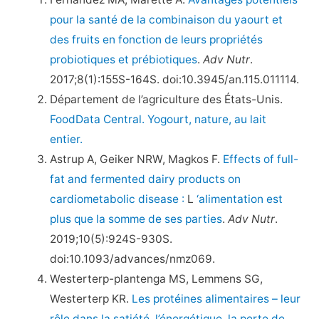
pour la santé de la combinaison du yaourt et
des fruits en fonction de leurs propriétés
probiotiques et prébiotiques
.
Adv Nutr
.
2017;8(1):155S-164S. doi:10.3945/an.115.011114.
Département de l’agriculture des États-Unis.
FoodData Central. Yogourt, nature, au lait
entier.
Astrup A, Geiker NRW, Magkos F.
Effects of full-
fat and fermented dairy products on
cardiometabolic disease :
L
‘alimentation est
plus que la somme de ses parties
.
Adv Nutr
.
2019;10(5):924S-930S.
doi:10.1093/advances/nmz069.
Westerterp-plantenga MS, Lemmens SG,
Westerterp KR.
Les protéines alimentaires – leur
rôle dans la satiété, l’énergétique, la perte de