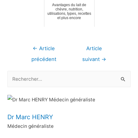
Avantages du lait de
chèvre, nutrition,
utilisations, types, recettes
et plus encore
Navigation
←
Article
Article
de
précédent
suivant
→
l’article
R
e
c
h
e
Dr Marc HENRY
r
Médecin généraliste
c