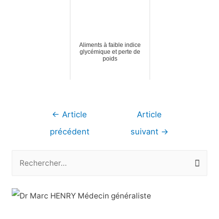
Aliments à faible indice
glycémique et perte de
poids
Navigation
←
Article
Article
de
précédent
suivant
→
l’article
R
e
c
h
e