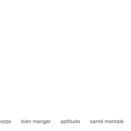
corps
bien manger
aptitude
santé mentale