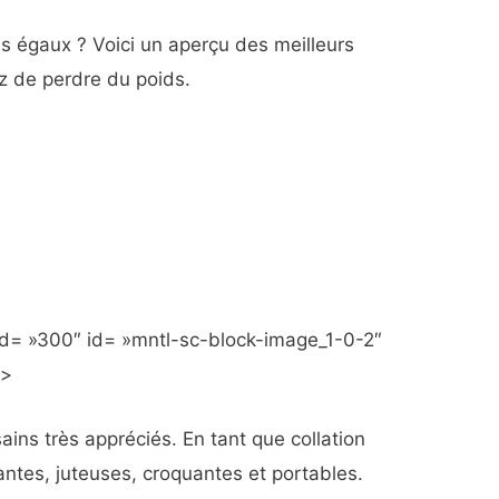
ils égaux ? Voici un aperçu des meilleurs
yez de perdre du poids.
d= »300″ id= »mntl-sc-block-image_1-0-2″
»>
ins très appréciés. En tant que collation
ntes, juteuses, croquantes et portables.