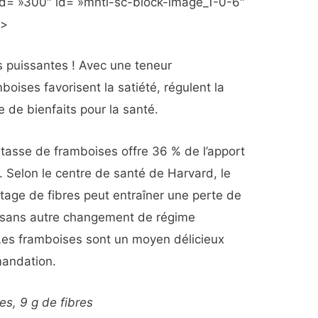
d= »300″ id= »mntl-sc-block-image_1-0-6″
»>
s puissantes ! Avec une teneur
boises favorisent la satiété, régulent la
e de bienfaits pour la santé.
 tasse de framboises offre 36 % de l’apport
 Selon le centre de santé de Harvard, le
age de fibres peut entraîner une perte de
g sans autre changement de régime
Les framboises sont un moyen délicieux
mandation.
es, 9 g de fibres