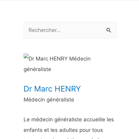
R
e
c
h
e
r
Dr Marc HENRY
c
Médecin généraliste
h
e
Le médecin généraliste accueille les
r
enfants et les adultes pour tous