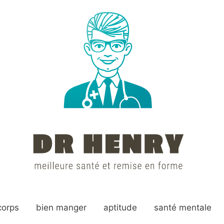
corps
bien manger
aptitude
santé mentale