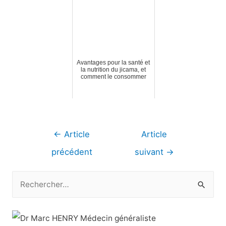
Avantages pour la santé et
la nutrition du jicama, et
comment le consommer
Navigation
←
Article
Article
de
précédent
suivant
→
l’article
R
e
c
h