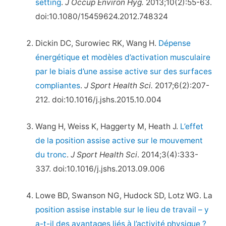
setting
.
J Occup Environ Hyg.
2013;10(2):55-63.
doi:10.1080/15459624.2012.748324
Dickin DC, Surowiec RK, Wang H.
Dépense
énergétique et modèles d’activation musculaire
par le biais d’une assise active sur des surfaces
compliantes
.
J Sport Health Sci.
2017;6(2):207-
212. doi:10.1016/j.jshs.2015.10.004
Wang H, Weiss K, Haggerty M, Heath J.
L’effet
de la position assise active sur le mouvement
du tronc
.
J Sport Health Sci
. 2014;3(4):333-
337. doi:10.1016/j.jshs.2013.09.006
Lowe BD, Swanson NG, Hudock SD, Lotz WG. La
position assise instable sur le lieu de travail – y
a-t-il des avantages liés à l’activité physique ?