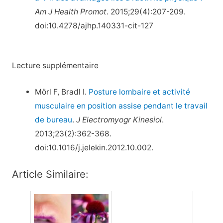
Am J Health Promot
. 2015;29(4):207-209.
doi:10.4278/ajhp.140331-cit-127
Lecture supplémentaire
Mörl F, Bradl I.
Posture lombaire et activité
musculaire en position assise pendant le travail
de bureau
.
J Electromyogr Kinesiol
.
2013;23(2):362-368.
doi:10.1016/j.jelekin.2012.10.002.
Article Similaire: