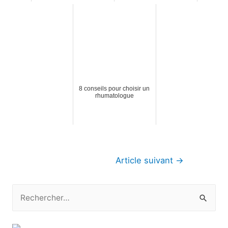
8 conseils pour choisir un
rhumatologue
Navigation
Article suivant
→
de
l’article
R
e
c