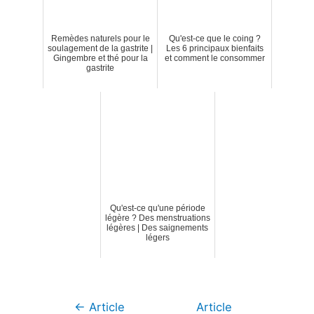
Remèdes naturels pour le
Qu'est-ce que le coing ?
soulagement de la gastrite |
Les 6 principaux bienfaits
Gingembre et thé pour la
et comment le consommer
gastrite
Qu'est-ce qu'une période
légère ? Des menstruations
légères | Des saignements
légers
Navigation
←
Article
Article