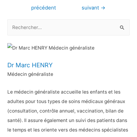
de
précédent
suivant
→
l’article
R
e
c
h
e
Dr Marc HENRY
r
Médecin généraliste
c
h
Le médecin généraliste accueille les enfants et les
e
adultes pour tous types de soins médicaux généraux
r
(consultation, contrôle annuel, vaccination, bilan de
santé). Il assure également un suivi des patients dans
:
le temps et les oriente vers des médecins spécialistes