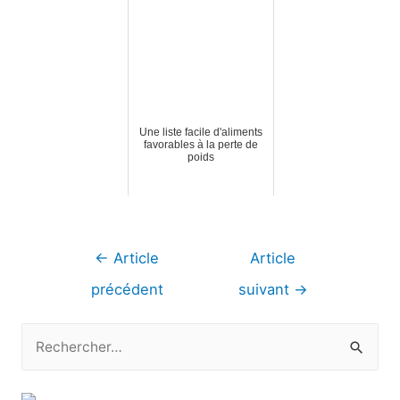
Une liste facile d'aliments
favorables à la perte de
poids
Navigation
←
Article
Article
de
précédent
suivant
→
l’article
R
e
c