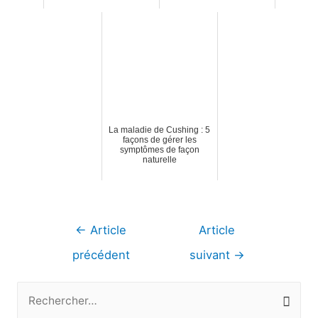
La maladie de Cushing : 5
façons de gérer les
symptômes de façon
naturelle
Navigation
←
Article
Article
de
précédent
suivant
→
l’article
R
e