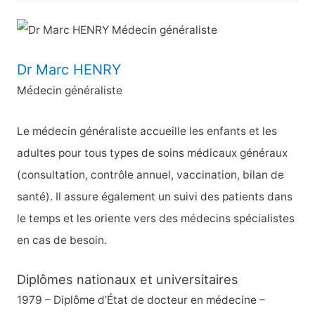
c
h
e
Dr Marc HENRY
r
Médecin généraliste
c
h
Le médecin généraliste accueille les enfants et les
e
adultes pour tous types de soins médicaux généraux
r
(consultation, contrôle annuel, vaccination, bilan de
santé). Il assure également un suivi des patients dans
:
le temps et les oriente vers des médecins spécialistes
en cas de besoin.
Diplômes nationaux et universitaires
1979 – Diplôme d’État de docteur en médecine –