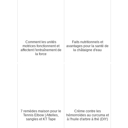
Comment les unités
Faits nutritionnels et
motrices fonctionnent et
avantages pour la santé de
affectent l'entraînement de
la châtaigne d'eau
la force
7 remèdes maison pour le
Crème contre les
Tennis Elbow | Attelles,
hémorroïdes au curcuma et
sangles et KT Tape
à l'huile d'arbre à thé (DIY)