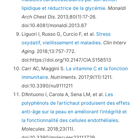
lipidique et réductrice de la glycémie
.
Monaldi
Arch Chest Dis
. 2013;80(1):17-26.
doi:10.4081/monaldi.2013.87
Liguori I, Russo G, Curcio F, et al.
Stress
oxydatif, vieillissement et maladies
.
Clin Interv
Aging
. 2018;13:757-772.
doi:https://doi.org/10.2147/CIA.S158513
Carr AC, Maggini S.
La vitamine C et la fonction
immunitaire
.
Nutriments
. 2017;9(11):1211.
doi:10.3390/nu9111211
D’Antuono I, Carola A, Sena LM, et al.
Les
polyphénols de l’artichaut produisent des effets
anti-âge sur la peau en améliorant l’intégrité et
la fonctionnalité des cellules endothéliales
.
Molecules
. 2018;23(11).
doi:10.3390/molecules23112729