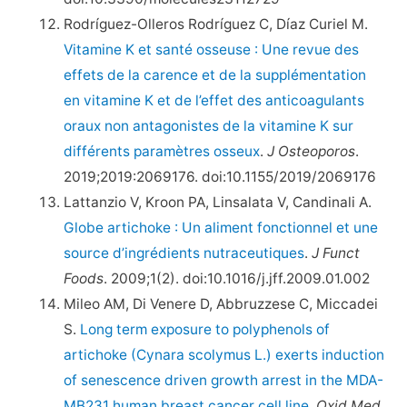
Rodríguez-Olleros Rodríguez C, Díaz Curiel M.
Vitamine K et santé osseuse : Une revue des
effets de la carence et de la supplémentation
en vitamine K et de l’effet des anticoagulants
oraux non antagonistes de la vitamine K sur
différents paramètres osseux
.
J Osteoporos
.
2019;2019:2069176. doi:10.1155/2019/2069176
Lattanzio V, Kroon PA, Linsalata V, Candinali A.
Globe artichoke : Un aliment fonctionnel et une
source d’ingrédients nutraceutiques
.
J Funct
Foods
. 2009;1(2). doi:10.1016/j.jff.2009.01.002
Mileo AM, Di Venere D, Abbruzzese C, Miccadei
S.
Long term exposure to polyphenols of
artichoke (Cynara scolymus L.) exerts induction
of senescence driven growth arrest in the MDA-
MB231 human breast cancer cell line
.
Oxid Med