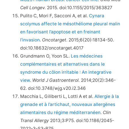
Cell Longev.
2015. doi:10.1155/2015/363827
Pulito C, Mori F, Sacconi A, et al.
Cynara
scolymus affecte le mésothéliome pleural malin
en favorisant l’apoptose et en freinant
l’invasion
.
Oncotarget
. 2015;6(20):18134-50.
doi:10.18632/oncotarget.4017
Grundmann O, Yoon SL.
Les médecines
complémentaires et alternatives dans le
syndrome du côlon irritable : An integrative
view
.
World J Gastroenterol.
2014;20(2):346-
62. doi:10.3748/wjg.v20.i2.346
Macchia L, Giliberti L, Lotti A et al.
Allergie à la
grenade et à l’artichaut, nouveaux allergènes
alimentaires du régime méditerranéen
.
Clin
Transl Allergy
2013;3:P75. doi:10.1186/2045-
7022-3-S3-P75