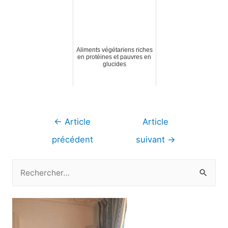
Aliments végétariens riches
en protéines et pauvres en
glucides
Navigation
←
Article
Article
de
précédent
suivant
→
l’article
R
e
c
h