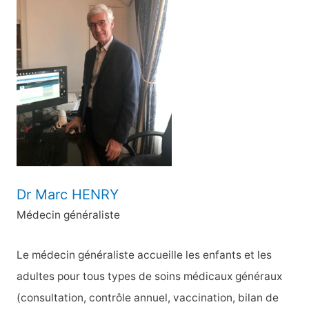
e
r
c
h
e
r
:
Dr Marc HENRY
Médecin généraliste
Le médecin généraliste accueille les enfants et les
adultes pour tous types de soins médicaux généraux
(consultation, contrôle annuel, vaccination, bilan de