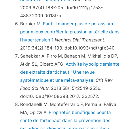
2009;67(4):188-205. doi:10.1111/j.1753-
4887.2009.00189.x
Burnier M.
Faut-il manger plus de potassium
pour mieux contrôler la pression artérielle dans
l’hypertension ?
Nephrol Dial Transplant
.
2019;34(2):184-193. doi:10.1093/ndt/gfx340
Sahebkar A, Pirro M, Banach M, Mikhailidis DP,
Atkin SL, Cicero AFG.
Activité hypolipidémiante
des extraits d’artichaut : Une revue
systématique et une méta-analyse
.
Crit Rev
Food Sci Nutr.
2018;58(15):2549-2556.
doi:10.1080/10408398.2017.1332572.
Rondanelli M, Monteferrario F, Perna S, Faliva
MA, Opizzi A.
Propriétés bénéfiques pour la
santé de l’artichaut dans la prévention des
maladies cardiovasculaires par son action