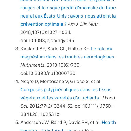
rouges et le risque prédit d’anomalie du tube
neural aux États-Unis : avons-nous atteint la
prévention optimale ?
Am J Clin Nutr
.
2018;107(6):1027-1034.
doi:10.1093/ajcn/nqy065.
Kirkland AE, Sarlo GL, Holton KF.
Le rôle du
magnésium dans les troubles neurologiques
.
Nutriments
. 2018;10(6):730.
doi:10.3390/nu10060730
Negro D, Montesano V, Grieco S, et al.
Composés polyphénoliques dans les tissus
végétaux et les variétés d’artichauts
.
J Food
Sci.
2012;77(2):C244-52. doi:10.1111/j.1750-
3841.2011.02531.x
Anderson JW, Baird P, Davis RH, et al.
Health
benefits of dietary fiber
.
Nutr Rev.