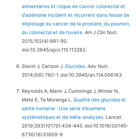
alimentaires et risque de cancer colorectal et
d’adénome incident et récurrent dans l’essai de
dépistage du cancer de la prostate, du poumon,
du colorectal et de l’ovaire
.
Am J Clin Nutr.
2015;102(4):881-90.
doi:10.3945/ajcn.115.113282.
Slavin J, Carlson J.
Glucides
.
Adv Nutr
.
2014;5(6):760-1. doi:10.3945/an.114.006163
Reynolds A, Mann J, Cummings J, Winter N,
Mete E, Te Morenga L.
Qualité des glucides et
santé humaine : Une série d’examens
systématiques et de méta-analyses
.
Lancet
.
2019;393(10170):434-445. doi:10.1016/S0140-
6736(18)31809-9