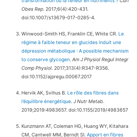
transformation ou la teneur en nutriments ?
Curr
Obes Rep
. 2017;6(4):420-431.
doi:10.1007/s13679-017-0285-4.
Winwood-Smith HS, Franklin CE, White CR.
Le
régime à faible teneur en glucides induit une
dépression métabolique : A possible mechanism
to conserve glycogen
.
Am J Physiol Regul Integr
Comp Physiol
. 2017;313(4):R347-R356.
doi:10.1152/ajpregu.00067.2017
Hervik AK, Svihus B.
Le rôle des fibres dans
l’équilibre énergétique
.
J Nutr Metab
.
2019;2019:4983657. doi:10.1155/2019/4983657
Kunzmann AT, Coleman HG, Huang WY, Kitahara
CM, Cantwell MM, Berndt SI.
Apport en fibres