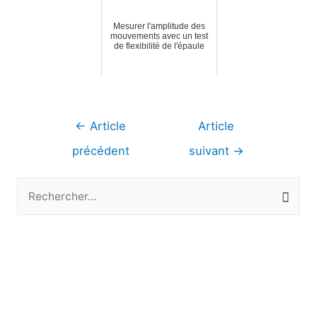
Mesurer l'amplitude des
mouvements avec un test
de flexibilité de l'épaule
Navigation
←
Article
Article
de
précédent
suivant
→
l’article
R
e
c
h
e
r