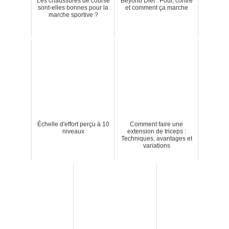
Les chaussures de course
Beyond Diet : Pour, contre
sont-elles bonnes pour la
et comment ça marche
marche sportive ?
Échelle d'effort perçu à 10
Comment faire une
niveaux
extension de triceps :
Techniques, avantages et
variations