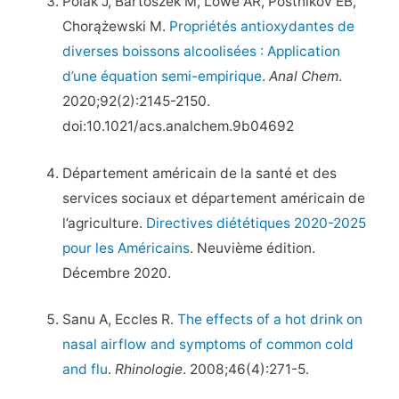
Polak J, Bartoszek M, Lowe AR, Postnikov EB,
Chorążewski M.
Propriétés antioxydantes de
diverses boissons alcoolisées : Application
d’une équation semi-empirique
.
Anal Chem
.
2020;92(2):2145-2150.
doi:10.1021/acs.analchem.9b04692
Département américain de la santé et des
services sociaux et département américain de
l’agriculture.
Directives diététiques 2020-2025
pour les Américains
. Neuvième édition.
Décembre 2020.
Sanu A, Eccles R.
The effects of a hot drink on
nasal airflow and symptoms of common cold
and flu
.
Rhinologie
. 2008;46(4):271-5.