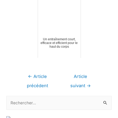
Un entraînement court,
efficace et efficient pour le
haut du corps
Navigation
←
Article
Article
de
précédent
suivant
→
l’article
R
e
c