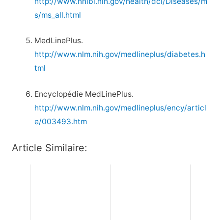
http://www.nhlbi.nih.gov/health/dci/Diseases/m
s/ms_all.html
MedLinePlus.
http://www.nlm.nih.gov/medlineplus/diabetes.h
tml
Encyclopédie MedLinePlus.
http://www.nlm.nih.gov/medlineplus/ency/articl
e/003493.htm
Article Similaire: