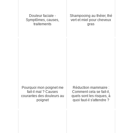
Douleur faciale -
Shampooing au théier, thé
Symptômes, causes,
vert et miel pour cheveux
traitements
gras
Pourquoi mon poignet me
Réduction mammaire :
fait-il mal ? Causes
Comment cela se fait-il,
courantes des douleurs au
quels sont les risques, à
poignet
quoi faut-il s'attendre ?