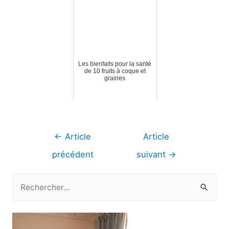
Les bienfaits pour la santé
de 10 fruits à coque et
graines
Navigation
←
Article
Article
de
précédent
suivant
→
l’article
R
e
c
h