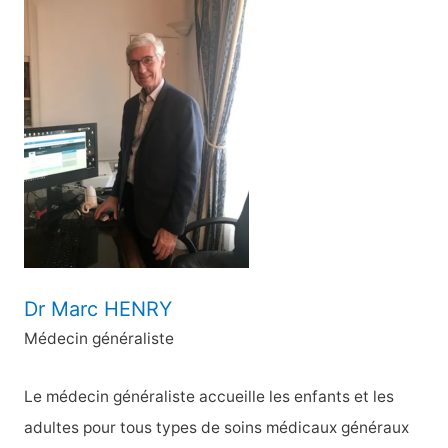
e
r
c
h
e
r
:
Dr Marc HENRY
Médecin généraliste
Le médecin généraliste accueille les enfants et les
adultes pour tous types de soins médicaux généraux