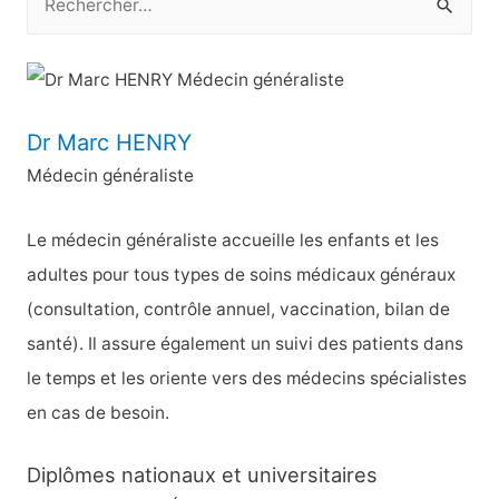
e
c
h
e
Dr Marc HENRY
r
Médecin généraliste
c
h
Le médecin généraliste accueille les enfants et les
e
adultes pour tous types de soins médicaux généraux
r
(consultation, contrôle annuel, vaccination, bilan de
santé). Il assure également un suivi des patients dans
:
le temps et les oriente vers des médecins spécialistes
en cas de besoin.
Diplômes nationaux et universitaires