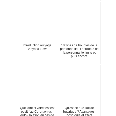
Introduction au yoga
10 types de troubles de la
Vinyasa Flow
personnalité | Le trouble de
la personnalité limite et
plus encore
Que faire si votre test est
Qu'est-ce que l'acide
positif au Coronavirus |
butyrique ? Avantages,
Auto-isolation en cas de
posologie et effets