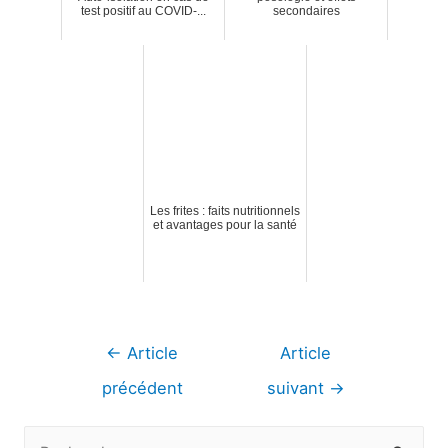
test positif au COVID-...
secondaires
Les frites : faits nutritionnels
et avantages pour la santé
Navigation
←
Article
Article
de
précédent
suivant
→
l’article
R