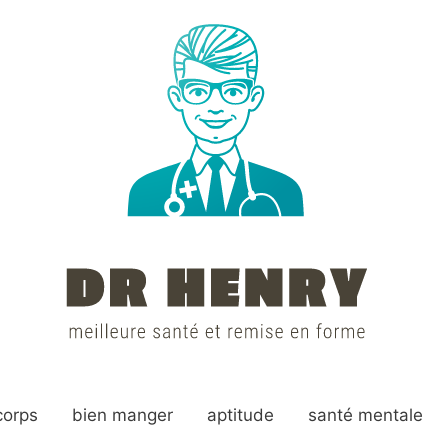
corps
bien manger
aptitude
santé mentale