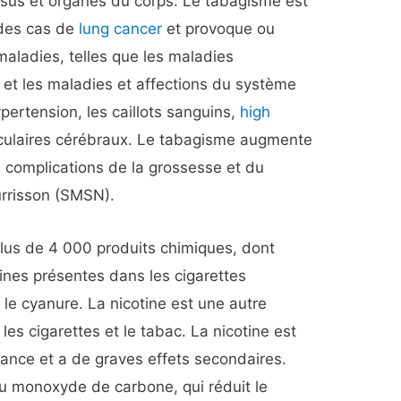
sus et organes du corps. Le tabagisme est
é des cas de
lung cancer
et provoque ou
ladies, telles que les maladies
r et les maladies et affections du système
pertension, les caillots sanguins,
high
asculaires cérébraux. Le tabagisme augmente
 complications de la grossesse et du
rrisson (SMSN).
lus de 4 000 produits chimiques, dont
ines présentes dans les cigarettes
le cyanure. La nicotine est une autre
es cigarettes et le tabac. La nicotine est
nce et a de graves effets secondaires.
 monoxyde de carbone, qui réduit le