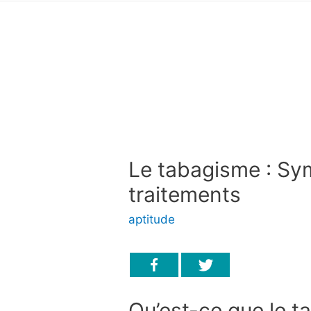
Le tabagisme : Sy
traitements
aptitude
Qu’est-ce que le t