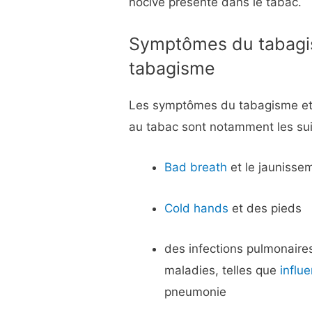
nocive présente dans le tabac.
Symptômes du tabagis
tabagisme
Les symptômes du tabagisme et d
au tabac sont notamment les sui
Bad breath
et le jaunisse
Cold hands
et des pieds
des infections pulmonaires
maladies, telles que
influ
pneumonie