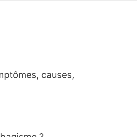
mptômes, causes,
abagisme ?