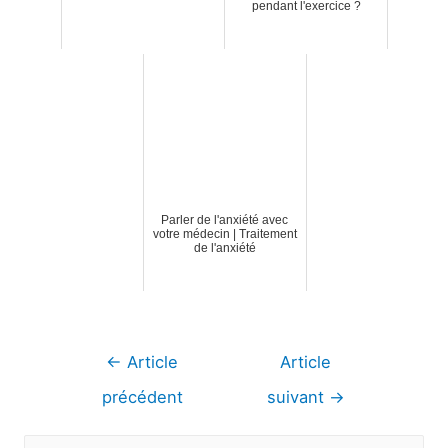
pendant l'exercice ?
Parler de l'anxiété avec
votre médecin | Traitement
de l'anxiété
Navigation
←
Article
Article
de
précédent
suivant
→
l’article