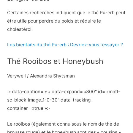
Certaines recherches indiquent que le thé Pu-erh peut
être utile pour perdre du poids et réduire le
cholestérol.
Les bienfaits du thé Pu-erh : Devriez-vous l’essayer ?
Thé Rooibos et Honeybush
Verywell / Alexandra Shytsman
» data-caption= » » data-expand= »300″ id= »mntl-
sc-block-image_1-0-30″ data-tracking-
container= »true »>
Le rooibos (également connu sous le nom de thé de
brousse rouge) et le honeybush sont des « cousins »