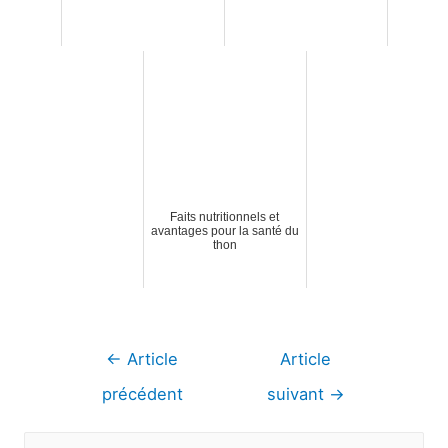
Faits nutritionnels et
avantages pour la santé du
thon
Navigation
←
Article
Article
de
précédent
suivant
→
l’article
R