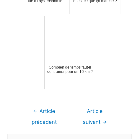
due à l'hystérectomie
Et est-ce que ça marche ?
Combien de temps faut-il
s'entraîner pour un 10 km ?
Navigation
←
Article
Article
de
précédent
suivant
→
l’article
R