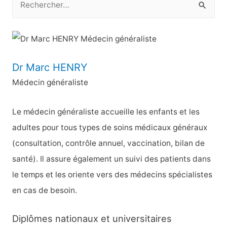
e
c
h
e
Dr Marc HENRY
r
Médecin généraliste
c
h
Le médecin généraliste accueille les enfants et les
e
adultes pour tous types de soins médicaux généraux
r
(consultation, contrôle annuel, vaccination, bilan de
santé). Il assure également un suivi des patients dans
:
le temps et les oriente vers des médecins spécialistes
en cas de besoin.
Diplômes nationaux et universitaires