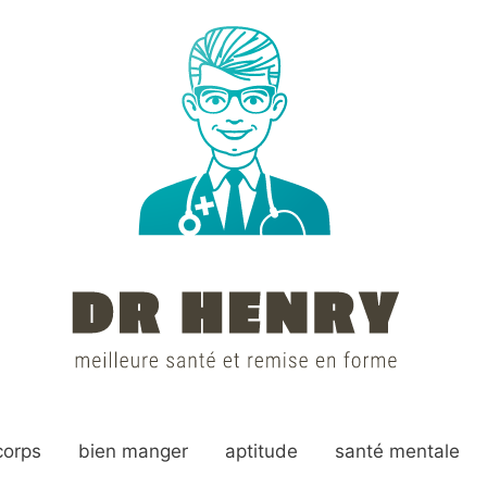
corps
bien manger
aptitude
santé mentale