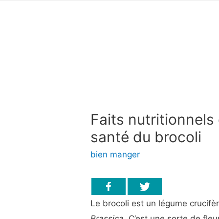
Faits nutritionnels
santé du brocoli
bien manger
Le brocoli est un légume crucifè
Brassica
. C’est une sorte de fle