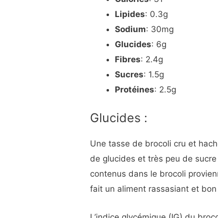
Lipides
: 0.3g
Sodium
: 30mg
Glucides
: 6g
Fibres
: 2.4g
Sucres
: 1.5g
Protéines
: 2.5g
Glucides :
Une tasse de brocoli cru et hac
de glucides et très peu de sucre
contenus dans le brocoli provien
fait un aliment rassasiant et bon
L’indice glycémique (IG) du broco