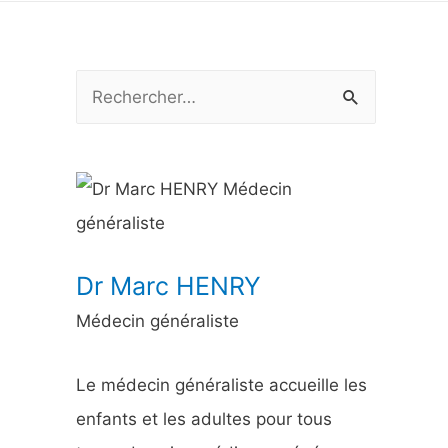
R
e
c
h
e
r
Dr Marc HENRY
c
Médecin généraliste
h
e
Le médecin généraliste accueille les
r
enfants et les adultes pour tous