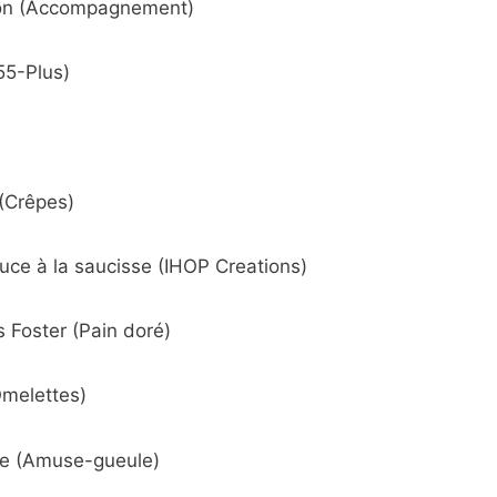
son (Accompagnement)
55-Plus)
(Crêpes)
auce à la saucisse (IHOP Creations)
 Foster (Pain doré)
melettes)
le (Amuse-gueule)