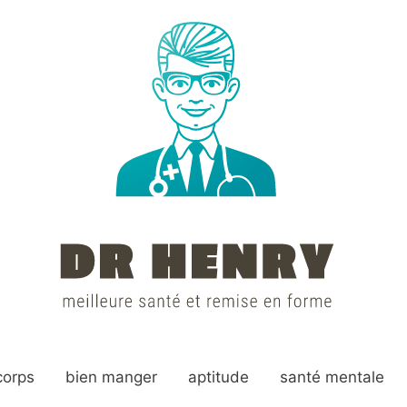
corps
bien manger
aptitude
santé mentale