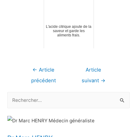
L'acide citrique ajoute de la
saveur et garde les
aliments frais.
Navigation
←
Article
Article
de
précédent
suivant
→
l’article
R
e
c
h
e