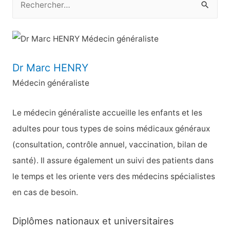
e
c
h
e
Dr Marc HENRY
r
Médecin généraliste
c
h
Le médecin généraliste accueille les enfants et les
e
adultes pour tous types de soins médicaux généraux
r
(consultation, contrôle annuel, vaccination, bilan de
santé). Il assure également un suivi des patients dans
:
le temps et les oriente vers des médecins spécialistes
en cas de besoin.
Diplômes nationaux et universitaires