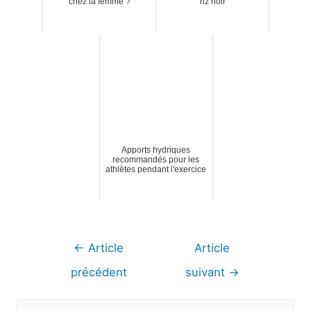
chez la femme ?
riz noir
Apports hydriques
recommandés pour les
athlètes pendant l'exercice
Navigation
←
Article
Article
de
précédent
suivant
→
l’article
R