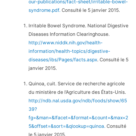
our-publications/fact-sheet/irritable-bowel-
syndrome.pdf.
Consulté le 5 janvier 2015.
Irritable Bowel Syndrome. National Digestive
Diseases Information Clearinghouse.
http://www.niddk.nih.gov/health-
information/health-topics/digestive-
diseases/ibs/Pages/facts.aspx
. Consulté le 5
janvier 2015.
Quinoa, cuit. Service de recherche agricole
du ministère de l’Agriculture des États-Unis.
http://ndb.nal.usda.gov/ndb/foods/show/65
39?
fg=&man=&lfacet=&format=&count=&max=2
5&offset=&sort=&qlookup=quinoa.
Consulté
le 5 janvier 2015.