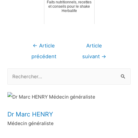
Faits nutritionnels, recettes
et conseils pour le shake
Herbalife
Navigation
←
Article
Article
de
précédent
suivant
→
l’article
R
e
c
h
e
Dr Marc HENRY
r
Médecin généraliste
c