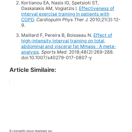
Kortianou EA, Nasis IG, Spetsioti ST,
Daskalakis AM, Vogiatzis I.
Effectiveness of
interval exercise training in patients with
COPD
.
Cardiopulm Phys Ther J.
2010;21(3):12-
9.
Maillard F, Pereira B, Boisseau N.
Effect of
high-intensity interval training on total,
abdominal and visceral fat Mmass : A meta-
analysis
.
Sports Med.
2018;48(2):269-288.
doi:10.1007/s40279-017-0807-y
Article Similaire:
8 conseils pour manger au