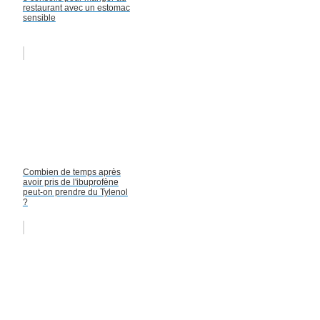
restaurant avec un estomac
sensible
Combien de temps après
avoir pris de l'ibuprofène
peut-on prendre du Tylenol
?