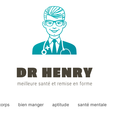
corps
bien manger
aptitude
santé mentale