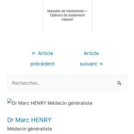
Maladie de Hashimoto +
Options de traitement
naturel
Navigation
←
Article
Article
de
précédent
suivant
→
l’article
R
e
c
h
e
Dr Marc HENRY
r
Médecin généraliste