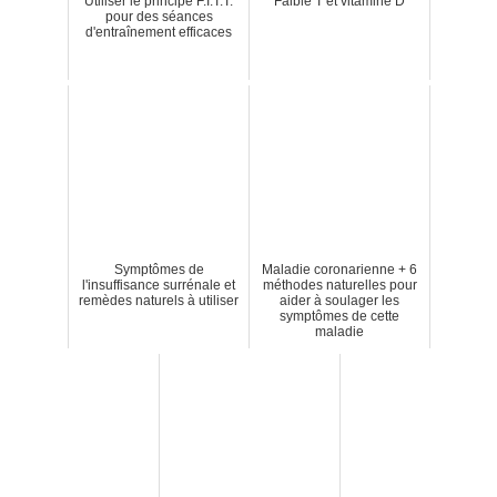
Utiliser le principe F.I.T.T.
Faible T et vitamine D
pour des séances
d'entraînement efficaces
Symptômes de
Maladie coronarienne + 6
l'insuffisance surrénale et
méthodes naturelles pour
remèdes naturels à utiliser
aider à soulager les
symptômes de cette
maladie