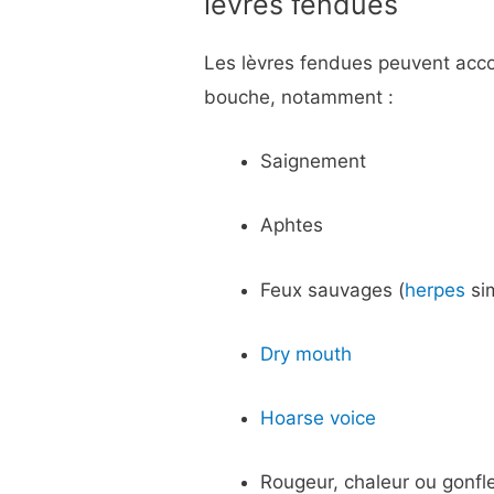
lèvres fendues
Les lèvres fendues peuvent acc
bouche, notamment :
Saignement
Aphtes
Feux sauvages (
herpes
sim
Dry mouth
Hoarse voice
Rougeur, chaleur ou gonf