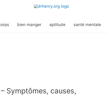
corps
bien manger
aptitude
santé mentale
 – Symptômes, causes,