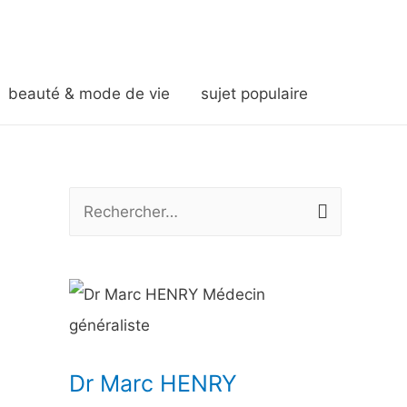
beauté & mode de vie
sujet populaire
R
e
c
h
e
r
Dr Marc HENRY
c