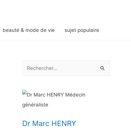
beauté & mode de vie
sujet populaire
R
e
c
h
e
r
Dr Marc HENRY
c