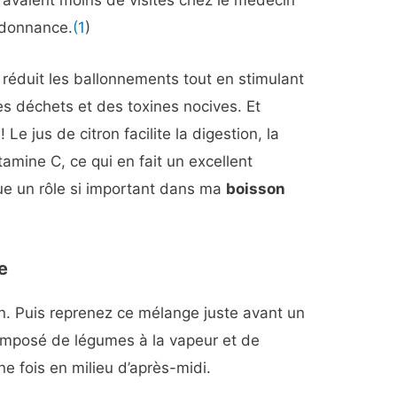
avaient moins de visites chez le médecin
rdonnance.
(1
)
l
réduit les ballonnements tout en stimulant
es déchets et des toxines nocives. Et
! Le jus de citron facilite la digestion, la
tamine C, ce qui en fait un excellent
joue un rôle si important dans ma
boisson
e
n. Puis reprenez ce mélange juste avant un
omposé de légumes à la vapeur et de
e fois en milieu d’après-midi.