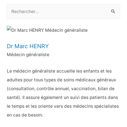
l’article
R
e
c
h
e
Dr Marc HENRY
r
Médecin généraliste
c
h
Le médecin généraliste accueille les enfants et les
e
adultes pour tous types de soins médicaux généraux
r
(consultation, contrôle annuel, vaccination, bilan de
santé). Il assure également un suivi des patients dans
:
le temps et les oriente vers des médecins spécialistes
en cas de besoin.