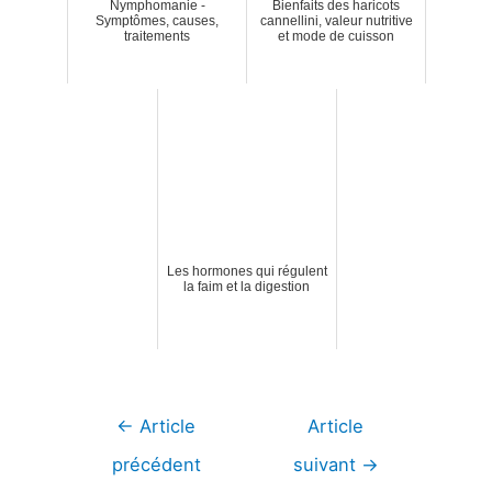
Nymphomanie -
Bienfaits des haricots
Symptômes, causes,
cannellini, valeur nutritive
traitements
et mode de cuisson
Les hormones qui régulent
la faim et la digestion
Navigation
←
Article
Article
de
précédent
suivant
→