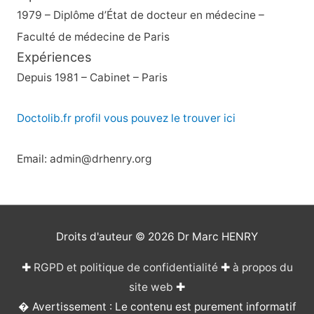
1979 – Diplôme d’État de docteur en médecine –
Faculté de médecine de Paris
Expériences
Depuis 1981 – Cabinet – Paris
Doctolib.fr profil vous pouvez le trouver ici
Email: admin@drhenry.org
Droits d'auteur © 2026
Dr Marc HENRY
✚
RGPD et politique de confidentialité
✚
à propos du
site web
✚
� Avertissement : Le contenu est purement informatif