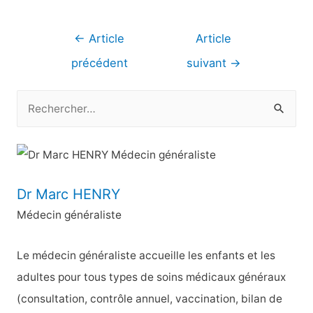
Navigation
←
Article
Article
de
précédent
suivant
→
l’article
R
e
c
h
e
Dr Marc HENRY
r
Médecin généraliste
c
h
Le médecin généraliste accueille les enfants et les
e
adultes pour tous types de soins médicaux généraux
r
(consultation, contrôle annuel, vaccination, bilan de