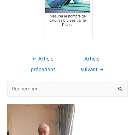
Mesurer le nombre de
calories brûlées par le
Pilates
Navigation
←
Article
Article
de
précédent
suivant
→
l’article
R
e
c
h
e
r