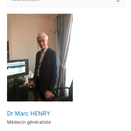
e
c
h
e
r
c
h
e
r
:
Dr Marc HENRY
Médecin généraliste