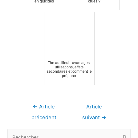
en glucides
crues ?
Thé au tilleul : avantages,
utilisations, effets
secondaires et comment le
préparer
Navigation
←
Article
Article
de
précédent
suivant
→
l’article
R