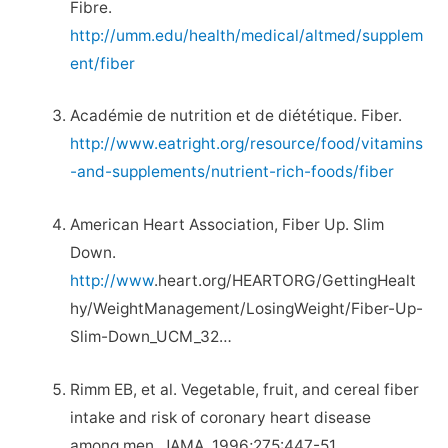
Fibre.
http://umm.edu/health/medical/altmed/supplem
ent/fiber
Académie de nutrition et de diététique. Fiber.
http://www.eatright.org/resource/food/vitamins
-and-supplements/nutrient-rich-foods/fiber
American Heart Association, Fiber Up. Slim
Down.
http://www
.heart.org/HEARTORG/GettingHealt
hy/WeightManagement/LosingWeight/Fiber-Up-
Slim-Down_UCM_32…
Rimm EB, et al. Vegetable, fruit, and cereal fiber
intake and risk of coronary heart disease
among men. JAMA. 1996;275:447-51.