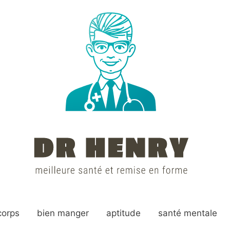
corps
bien manger
aptitude
santé mentale